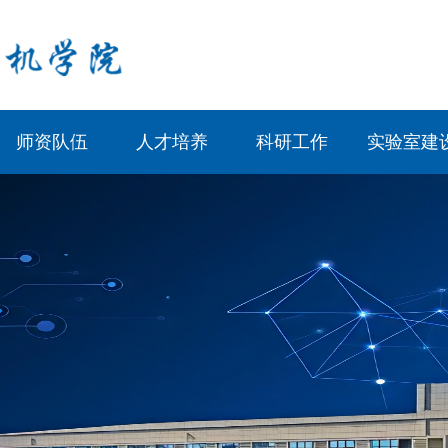
师资队伍
人才培养
科研工作
实验室建