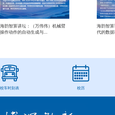
海韵智算讲坛：（万伟伟）机械臂
海韵智算
操作动作的自动生成与...
代的数据
校车时刻表
校历