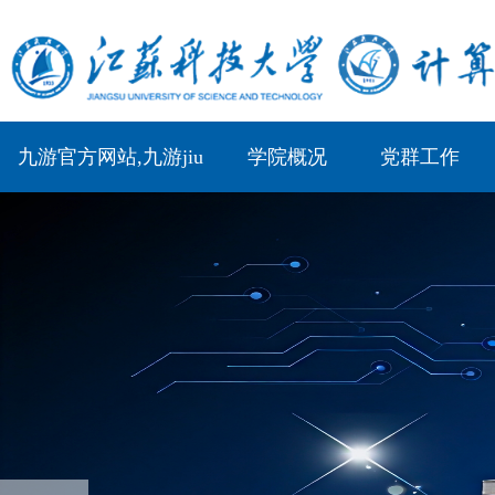
九游官方网站,九游jiu
学院概况
党群工作
you(中国)