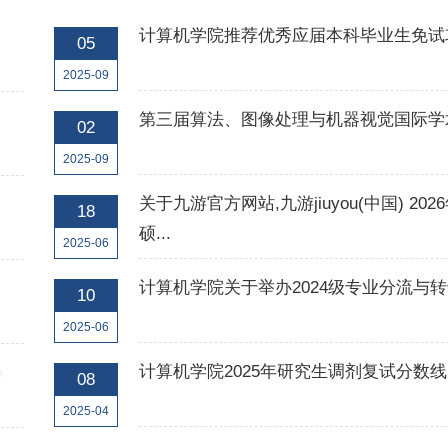
..
计算机学院推荐优秀应届本科毕业生免试攻读
05
2025-09
第三届算法、图像处理与机器视觉国际学术会
02
2025-09
.
关于九游官方网站,九游jiuyou(中国) 202
18
硕...
2025-06
..
计算机学院关于举办2024级专业分流与转专
10
2025-06
计算机学院2025年研究生调剂复试分数线
08
计算机学院赴南京师范大学中北学院“取经”人工智能产...
2025-04