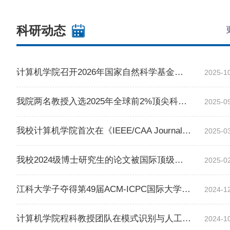
科研动态
计算机学院召开2026年国家自然科学基金申报...
2025-1
我院两名教授入选2025年全球前2%顶尖科学家...
2025-0
我校计算机学院首次在《IEEE/CAA Journal o...
2025-0
我校2024级博士研究生的论文被国际顶级期刊...
2025-0
江科大学子夺得第49届ACM-ICPC国际大学生程...
2024-1
计算机学院程科教授团队在模式识别与人工智...
2024-1